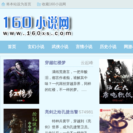
将本站设为首页
收藏160小说网
首页
玄幻小说
武侠小说
言情小说
历史小说
网游
穿越红楼梦
云起峰
满纸荒唐言，一把辛酸
泪，都言作者痴，谁解其中
味？一代屌丝穿越异界，同样
的红楼，不一样的梦。 ......
亮剑之给孔捷当警
574981
卫
特种兵黄宇，穿越到《亮
剑》世界，成为孔捷警卫员。