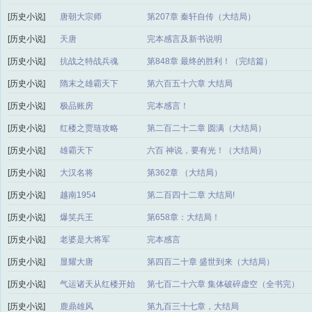
[历史小说]
唐朝大宗师
第207章 秦轩自传（大结局）
[历史小说]
天唐
完本感言及新书说明
[历史小说]
抗战之特战兵魂
第848章 最终的胜利！（完结篇）
[历史小说]
隋末之雄霸天下
第六百五十六章 大结局
[历史小说]
极品账房
完本感言！
[历史小说]
红楼之贾琏攻略
第二百二十二章 圆满（大结局）
[历史小说]
雄霸天下
六百 神说，要有光！（大结局）
[历史小说]
大汉名将
第362章 （大结局）
[历史小说]
越南1954
第二百四十二章 大结局!
[历史小说]
爆笑兵王
第658章：大结局！
[历史小说]
老婆是大将军
完本感言
[历史小说]
显耀大唐
第四百二十章 盛世到来（大结局）
[历史小说]
气运诸天从红楼开始
第七百二十六章 集体破碎虚空（全书完）
[历史小说]
鹿鼎雄风
第九百三十七章，大结局