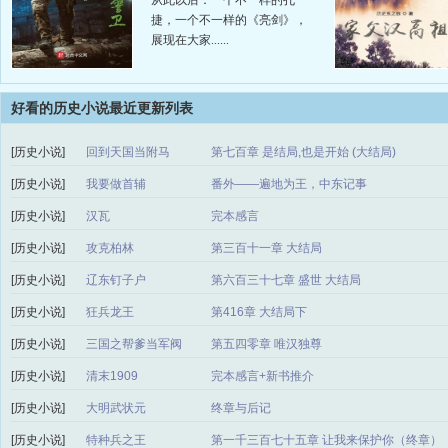
从此以后：一个不一样的孔
捷，一个不一样的《亮剑》，
展现在大家......
好看的历史小说最近更新列表
[历史小说]
回到天国当附马
第七百章 是结局,也是开始 (大结局)
[历史小说]
我要做首辅
番外——遍地为王，中东记事
[历史小说]
汉瓦
完本感言
[历史小说]
攻克柏林
第三百十一章 大结局
[历史小说]
辽东钉子户
第六百三十七章 盛世 大结局
[历史小说]
狂兵龙王
第416章 大结局下
[历史小说]
三国之帮爹当军阀
第五四零章 唯汉独尊
[历史小说]
清末1909
完本感言+新书推介
[历史小说]
大明武状元
终章与后记
[历史小说]
特种兵之王
第一千三百七十五章 让我来保护你（终章）