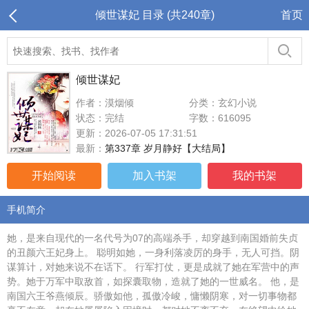
倾世谋妃 目录 (共240章)
首页
倾世谋妃
作者：漠烟倾
分类：玄幻小说
状态：完结
字数：616095
更新：2026-07-05 17:31:51
最新：
第337章 岁月静好【大结局】
开始阅读
加入书架
我的书架
手机简介
她，是来自现代的一名代号为07的高端杀手，却穿越到南国婚前失贞
的丑颜六王妃身上。 聪明如她，一身利落凌厉的身手，无人可挡。阴
谋算计，对她来说不在话下。 行军打仗，更是成就了她在军营中的声
势。她于万军中取敌首，如探囊取物，造就了她的一世威名。 他，是
南国六王爷燕倾辰。骄傲如他，孤傲冷峻，慵懒阴寒，对一切事物都