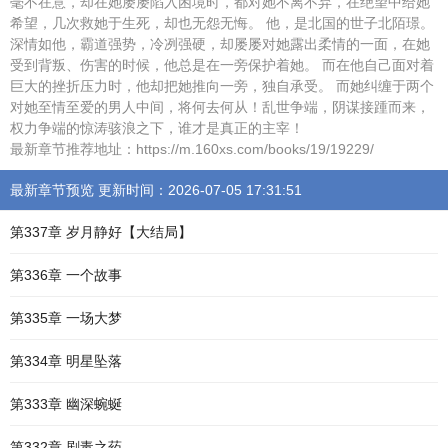
毫不在意，却在她屡屡陷入困境时，都对她不离不弃，在绝望中给她
希望，几次救她于生死，却也无怨无悔。 他，是北国的世子北陌璟。
深情如他，霸道强势，冷冽强硬，却屡屡对她露出柔情的一面，在她
受到背叛、伤害的时候，他总是在一旁保护着她。 而在他自己面对着
巨大的挫折压力时，他却把她推向一旁，独自承受。 而她纠缠于两个
对她至情至爱的男人中间，将何去何从！乱世争端，阴谋接踵而来，
权力争端的惊涛骇浪之下，谁才是真正的主宰！
最新章节推荐地址：https://m.160xs.com/books/19/19229/
最新章节预览 更新时间：2026-07-05 17:31:51
第337章 岁月静好【大结局】
第336章 一个故事
第335章 一场大梦
第334章 明星坠落
第333章 幽深蜿蜒
第332章 剧毒之药