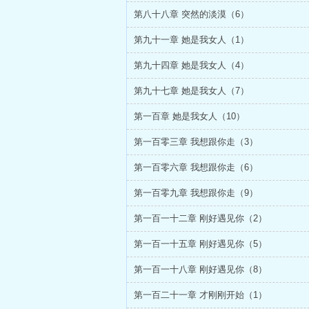
第八十八章 突然的淡漠（6）
第九十一章 她是我女人（1）
第九十四章 她是我女人（4）
第九十七章 她是我女人（7）
第一百章 她是我女人（10）
第一百零三章 我想跟你走（3）
第一百零六章 我想跟你走（6）
第一百零九章 我想跟你走（9）
第一百一十二章 刚好遇见你（2）
第一百一十五章 刚好遇见你（5）
第一百一十八章 刚好遇见你（8）
第一百二十一章 才刚刚开始（1）