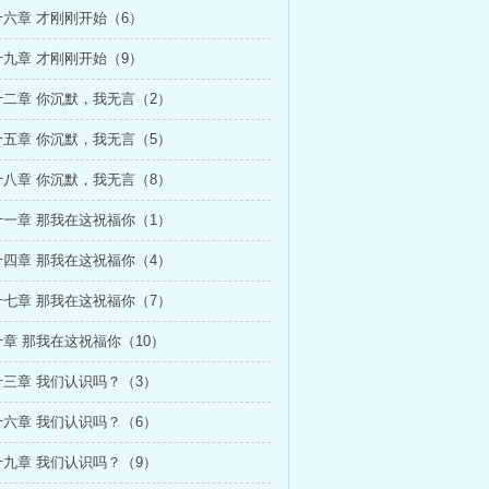
六章 才刚刚开始（6）
九章 才刚刚开始（9）
二章 你沉默，我无言（2）
五章 你沉默，我无言（5）
八章 你沉默，我无言（8）
一章 那我在这祝福你（1）
四章 那我在这祝福你（4）
七章 那我在这祝福你（7）
章 那我在这祝福你（10）
三章 我们认识吗？（3）
六章 我们认识吗？（6）
九章 我们认识吗？（9）