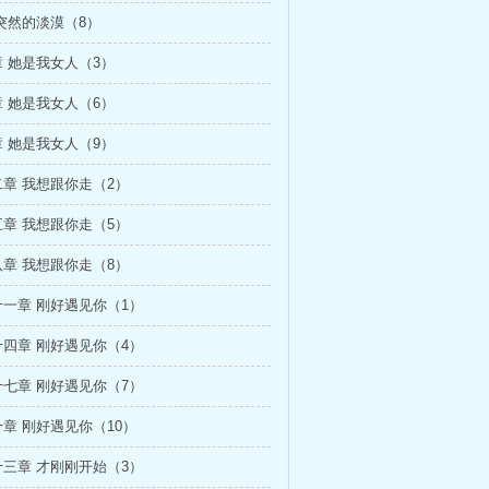
突然的淡漠（8）
 她是我女人（3）
 她是我女人（6）
 她是我女人（9）
章 我想跟你走（2）
章 我想跟你走（5）
章 我想跟你走（8）
一章 刚好遇见你（1）
四章 刚好遇见你（4）
七章 刚好遇见你（7）
章 刚好遇见你（10）
三章 才刚刚开始（3）