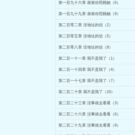
第一百九十六章 谢谢你照顾她（6）
第一百九十九章 谢谢你照顾她（9）
第二百零二章 没地址的信（2）
第二百零五章 没地址的信（5）
第二百零八章 没地址的信（8）
第二百一十一章 我不是我了（1）
第二百一十四章 我不是我了（4）
第二百一十七章 我不是我了（7）
第二百二十章 我不是我了（10）
第二百二十三章 没事就去看看（3）
第二百二十六章 没事就去看看（6）
第二百二十九章 没事就去看看（9）