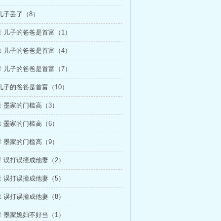
儿子丢了（8）
 儿子的爸爸是首富（1）
 儿子的爸爸是首富（4）
 儿子的爸爸是首富（7）
儿子的爸爸是首富（10）
 墨家的门槛高（3）
 墨家的门槛高（6）
 墨家的门槛高（9）
 误打误撞成他妻（2）
 误打误撞成他妻（5）
 误打误撞成他妻（8）
 墨家媳妇不好当（1）