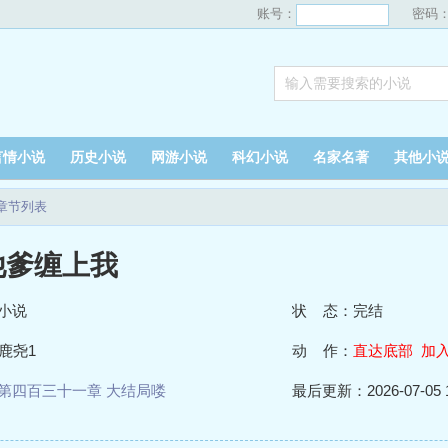
账号：
密码
言情小说
历史小说
网游小说
科幻小说
名家名著
其他小
章节列表
他爹缠上我
小说
状 态：完结
鹿尧1
动 作：
直达底部
加
第四百三十一章 大结局喽
最后更新：2026-07-05 1