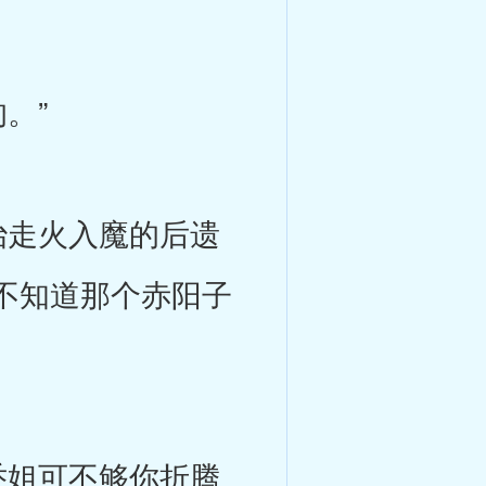
。”
走火入魔的后遗
不知道那个赤阳子
姐可不够你折腾