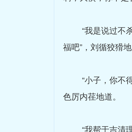
“我是说过不杀
福吧”，刘循狡猾
“小子，你不得好
色厉内荏地道。
“我帮于吉清理