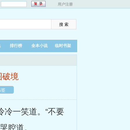
：
用户注册
说
排行榜
全本小说
临时书架
翻页
夜间
图破境
书签
冷一笑道。“不要
着哭腔道。