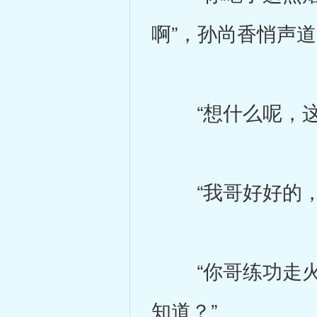
啊”，孙尚香悄声
“想什么呢，这
“我哥好好的，
“你哥练功走火
知道？”