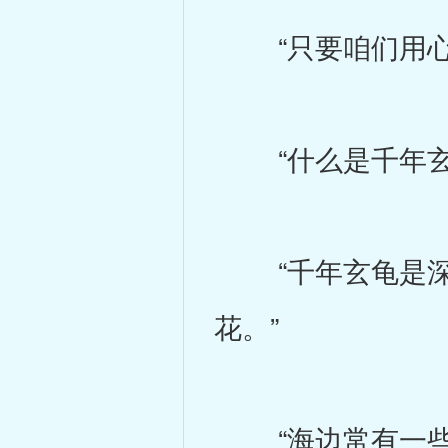
“只要咱们用心去
“什么是千年玄
“千年玄龟是深
花。”
“海边常有一些