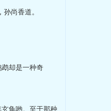
，孙尚香道。
鹉却是一种奇
玄龟哟。至于那种