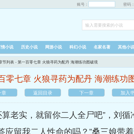
账号：
密码
言情小说
历史小说
网游小说
科幻小说
名家名著
其他小
章节列表
- 第一百零七章 火狼寻药为配丹 海潮练功图破境
百零七章 火狼寻药为配丹 海潮练功
一章
返回目录
下一章
加入
老实，就留你二人全尸吧”，刘循冷
答应留我二人性命的吗？”桑三娘带