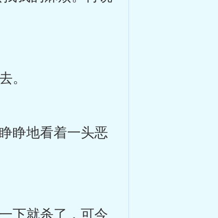
去。
睁睁地看着一头恶
。
一下就杀了，可今