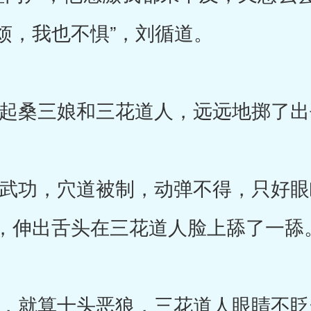
烦，我也不惧”，刘循道。
桑三娘和三花道人，远远地掷了出
功，穴道被制，动弹不得，只好眼
，伸出舌头在三花道人脸上舔了一舔
就算十头恶狼，三花道人眼睛不眨