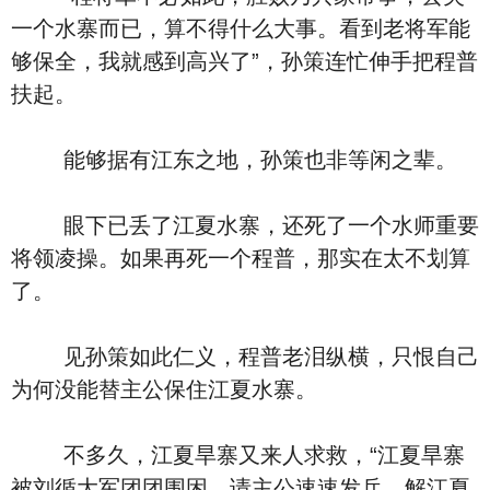
一个水寨而已，算不得什么大事。看到老将军能
够保全，我就感到高兴了”，孙策连忙伸手把程普
扶起。
能够据有江东之地，孙策也非等闲之辈。
眼下已丢了江夏水寨，还死了一个水师重要
将领凌操。如果再死一个程普，那实在太不划算
了。
见孙策如此仁义，程普老泪纵横，只恨自己
为何没能替主公保住江夏水寨。
不多久，江夏旱寨又来人求救，“江夏旱寨
被刘循大军团团围困，请主公速速发兵，解江夏