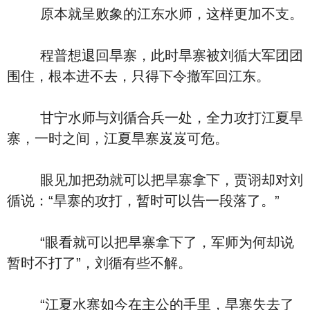
原本就呈败象的江东水师，这样更加不支。
程普想退回旱寨，此时旱寨被刘循大军团团
围住，根本进不去，只得下令撤军回江东。
甘宁水师与刘循合兵一处，全力攻打江夏旱
寨，一时之间，江夏旱寨岌岌可危。
眼见加把劲就可以把旱寨拿下，贾诩却对刘
循说：“旱寨的攻打，暂时可以告一段落了。”
“眼看就可以把旱寨拿下了，军师为何却说
暂时不打了”，刘循有些不解。
“江夏水寨如今在主公的手里，旱寨失去了