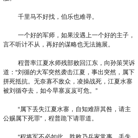
千里马不好找，伯乐也难寻。
一个好的军师，如果没遇上一个好的主子，
言不听计不从，再好的谋略也无法施展。
程普率江夏水师残部败回江东，向孙策哭诉
道：“刘循的大军突然袭击江夏，事出突然，属下
拼死抵抗。无奈寡不敌众，凌操战死，江夏水寨
被刘循夺去，如今旱寨岌岌可危。”
“属下丢失江夏水寨，自知难辞其咎，请主
公赐属下死罪”，程普跪下请罪道。
“程将军不必如此，胜败乃兵家常事，丢失