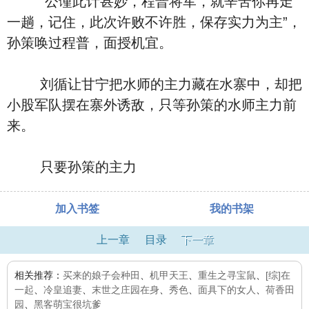
“公谨此计甚妙，程普将军，就辛苦你再走
一趟，记住，此次许败不许胜，保存实力为主”，
孙策唤过程普，面授机宜。
刘循让甘宁把水师的主力藏在水寨中，却把
小股军队摆在寨外诱敌，只等孙策的水师主力前
来。
只要孙策的主力
加入书签
我的书架
上一章
目录
下一章
相关推荐：
买来的娘子会种田
、
机甲天王
、
重生之寻宝鼠
、
[综]在
一起
、
冷皇追妻
、
末世之庄园在身
、
秀色
、
面具下的女人
、
荷香田
园
、
黑客萌宝很坑爹