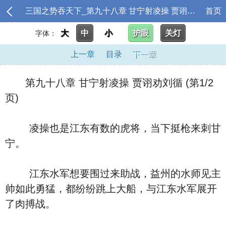
三国之势吞天下_第九十八章 甘宁射凌操 贾诩劝刘循
首页
大
中
小
护眼
关灯
字体：
上一章
目录
下一章
第九十八章 甘宁射凌操 贾诩劝刘循 (第1/2
页)
凌操也是江东有数的虎将，当下挺枪来刺甘
宁。
江东水军想要围过来助战，益州的水师见主
帅如此勇猛，都纷纷跳上大船，与江东水军展开
了肉搏战。