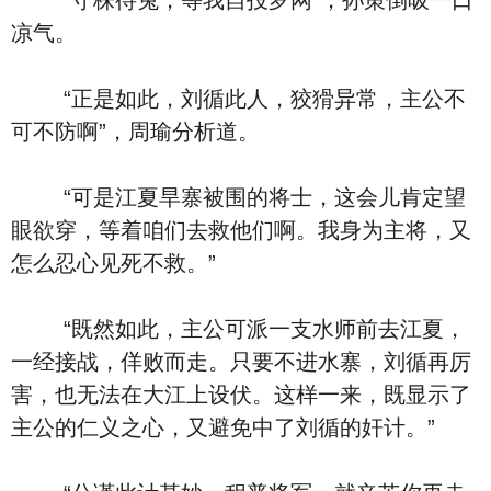
“守株待兔，等我自投罗网”，孙策倒吸一口
凉气。
“正是如此，刘循此人，狡猾异常，主公不
可不防啊”，周瑜分析道。
“可是江夏旱寨被围的将士，这会儿肯定望
眼欲穿，等着咱们去救他们啊。我身为主将，又
怎么忍心见死不救。”
“既然如此，主公可派一支水师前去江夏，
一经接战，佯败而走。只要不进水寨，刘循再厉
害，也无法在大江上设伏。这样一来，既显示了
主公的仁义之心，又避免中了刘循的奸计。”