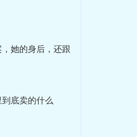
，她的身后，还跟
到底卖的什么