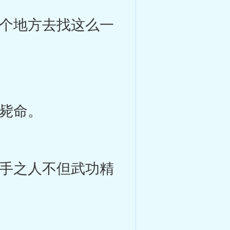
个地方去找这么一
毙命。
手之人不但武功精