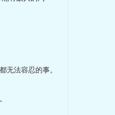
都无法容忍的事。
。