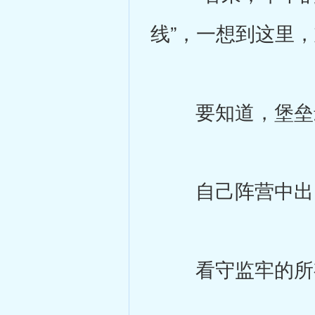
线”，一想到这里
要知道，堡垒最
自己阵营中出了
看守监牢的所有