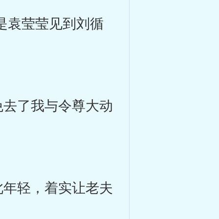
是袁莹莹见到刘循
去了我与令尊大动
年轻，着实让老夫