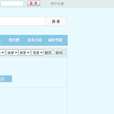
：
用户注册
说
排行榜
全本小说
临时书架
翻页
夜间
书签