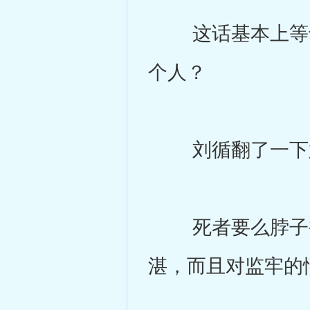
这话基本上等于
个人？
刘循翻了一下六
死者要么脖子被
湛，而且对监牢的