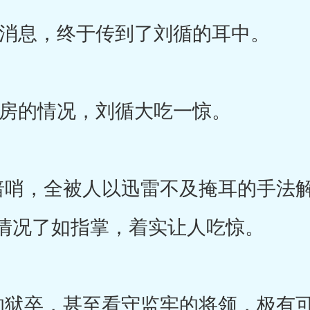
息，终于传到了刘循的耳中。
的情况，刘循大吃一惊。
，全被人以迅雷不及掩耳的手法解
情况了如指掌，着实让人吃惊。
狱卒，甚至看守监牢的将领，极有可