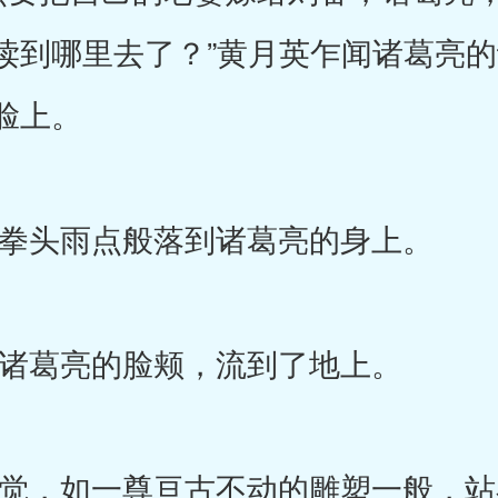
读到哪里去了？”黄月英乍闻诸葛亮
脸上。
头雨点般落到诸葛亮的身上。
葛亮的脸颊，流到了地上。
，如一尊亘古不动的雕塑一般，站