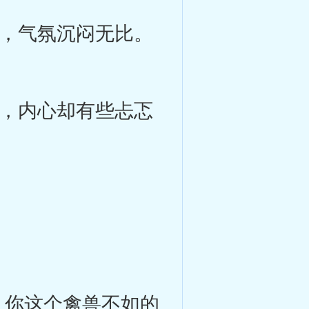
，气氛沉闷无比。
，内心却有些忐忑
你这个禽兽不如的