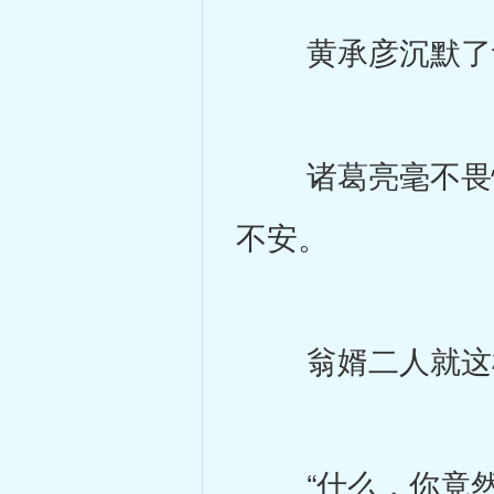
黄承彦沉默了许
诸葛亮毫不畏惧
不安。
翁婿二人就这样
“什么，你竟然