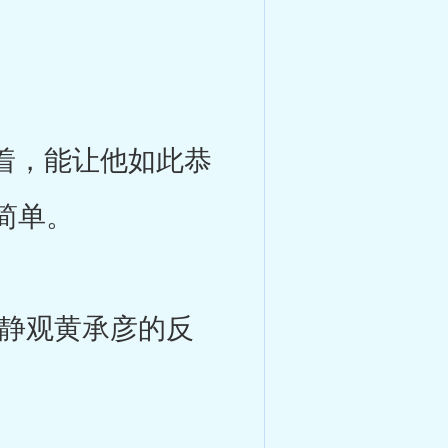
着，能让他如此恭
简单。
静观黄承彦的反