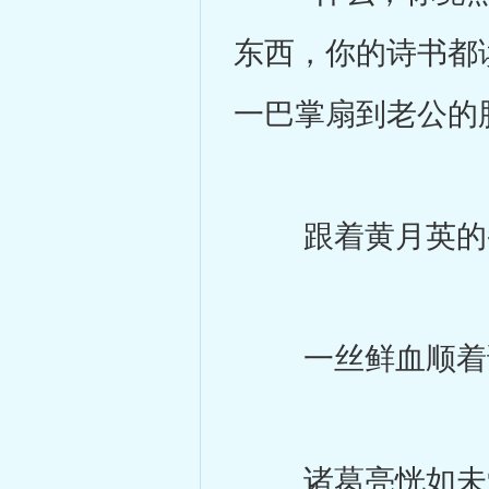
东西，你的诗书都
一巴掌扇到老公的
跟着黄月英的拳
一丝鲜血顺着诸
诸葛亮恍如未觉