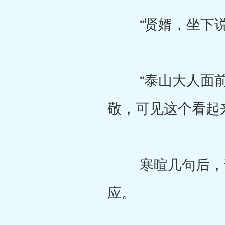
“贤婿，坐下说话
“泰山大人面前，
敬，可见这个看起
寒暄几句后，诸
应。