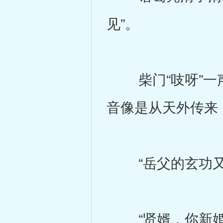
见”。
柴门“吱呀”一声
音像是从天外传来
“岳父的玄功又
“贤婿，你新婚