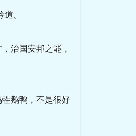
吟道。
，治国安邦之能，
牲鹅鸭，不是很好