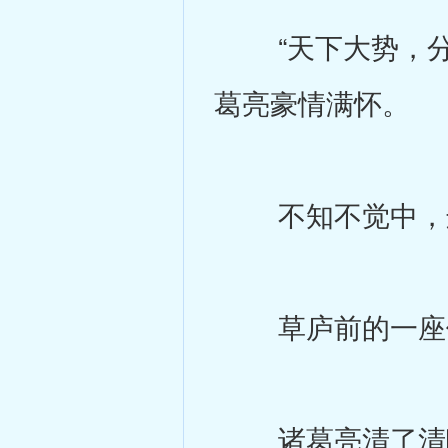
“天下大势，分久
葛亮豪情满怀。
不知不觉中，边
草庐前的一座假
诸葛亮清了清嗓