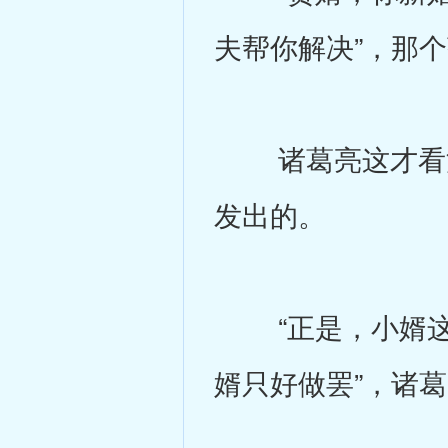
夫帮你解决”，那
诸葛亮这才看清
发出的。
“正是，小婿这
婿只好做罢”，诸