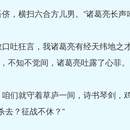
，横扫六合方儿男。”诸葛亮长声
口吐狂言，我诸葛亮有经天纬地之才
”，不知不觉间，诸葛亮吐露了心菲。
咱们就守着草庐一间，诗书琴剑，鸡
杀去？征战不休？”