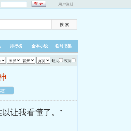
：
用户注册
说
排行榜
全本小说
临时书架
翻页
夜间
神
书签
以让我看懂了。”