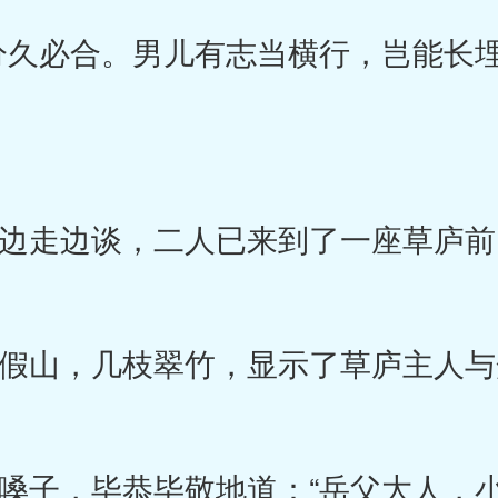
必合。男儿有志当横行，岂能长埋
走边谈，二人已来到了一座草庐前
山，几枝翠竹，显示了草庐主人与
子，毕恭毕敬地道：“岳父大人，小