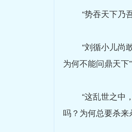
“势吞天下乃吾侪
“刘循小儿尚敢
为何不能问鼎天下
“这乱世之中，
吗？为何总要杀来