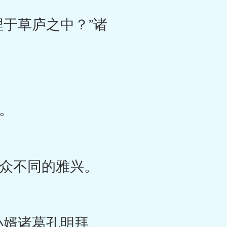
于草庐之中？”诸
。
众不同的雅兴。
婿诸葛孔明拜