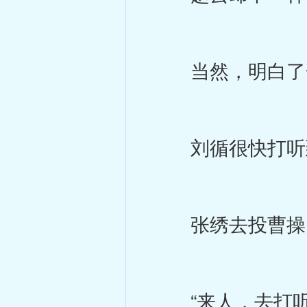
当然，明白了一
刘循很快打听到
张绣去投曹操，
“来人，去打听