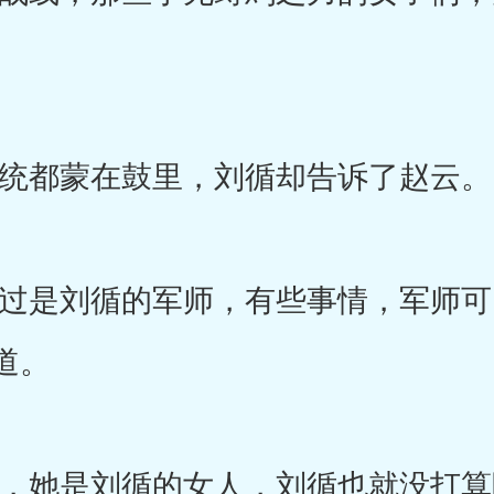
都蒙在鼓里，刘循却告诉了赵云。
是刘循的军师，有些事情，军师可
道。
她是刘循的女人，刘循也就没打算