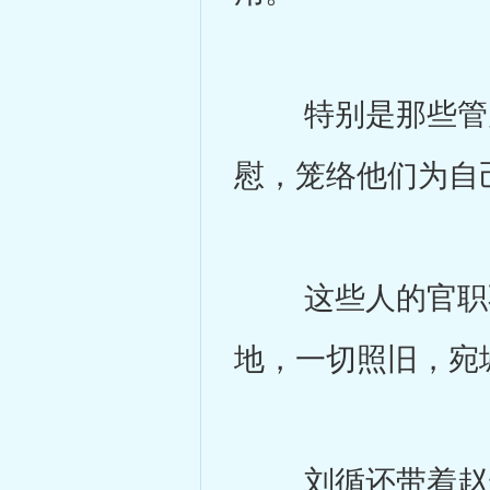
特别是那些管户
慰，笼络他们为自
这些人的官职不
地，一切照旧，宛
刘循还带着赵云