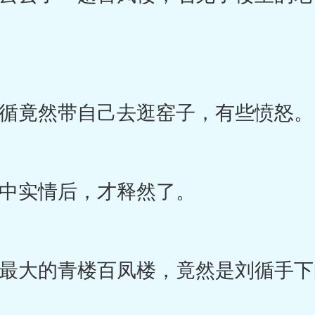
竟然带自己去逛窑子，有些愤怒。
实情后，才释然了。
大的青楼百凤楼，竟然是刘循手下