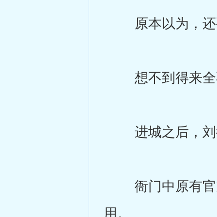
原本以为，还要
想不到得来全不
进城之后，刘循
衙门中原有官吏
用。