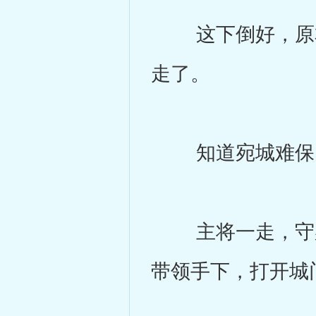
这下倒好，原本
走了。
知道宛城难保，
主将一走，守宛
带领手下，打开城