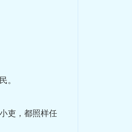
民。
小吏，都照样任