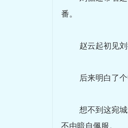
番。
赵云起初见刘循
后来明白了个中
想不到这宛城最
不由暗自佩服。