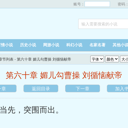
账号：
密码
言情小说
历史小说
网游小说
科幻小说
名家名著
其他小
章节列表
- 第六十章 媚儿勾曹操 刘循恼献帝
第六十章 媚儿勾曹操 刘循恼献帝
一章
返回目录
下一章
加入
先，突围而出。