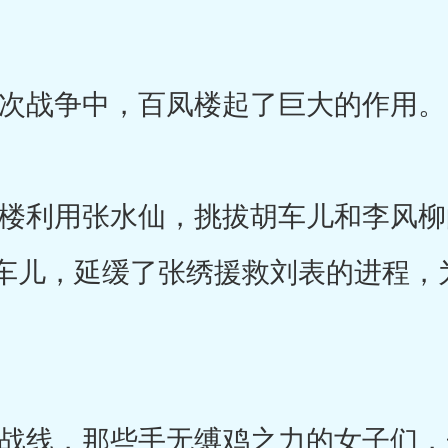
战争中，百凤楼起了巨大的作用。
利用张水仙，挑拔胡车儿和李风柳
车儿，延缓了张绣援救刘表的进程，
线，那些手无缚鸡之力的女子们，