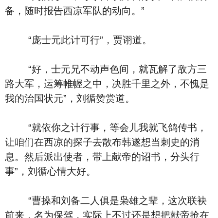
备，随时报告西凉军队的动向。”
“庞士元此计可行”，贾诩道。
“好，士元兄不动声色间，就瓦解了敌方三
路大军，运筹帷幄之中，决胜千里之外，不愧是
我的治国状元”，刘循赞赏道。
“就依你之计行事，等会儿我就飞鸽传书，
让咱们在西凉的探子去散布韩遂想当刺史的消
息。然后派出使者，带上献帝的诏书，分头行
事”，刘循心情大好。
“曹操和刘备二人俱是枭雄之辈，这次联袂
前来，名为保驾，实际上不过还是想把献帝抢在