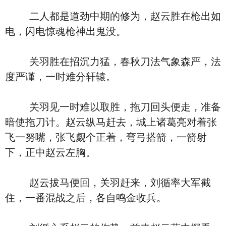
二人都是道劲中期的修为，赵云胜在枪出如
电，闪电惊魂枪神出鬼没。
关羽胜在招沉力猛，春秋刀法气象森严，法
度严谨，一时难分轩辕。
关羽见一时难以取胜，拖刀回头便走，准备
暗使拖刀计。赵云纵马赶去，城上诸葛亮对着张
飞一努嘴，张飞觑个正着，弯弓搭箭，一箭射
下，正中赵云左胸。
赵云拔马便回，关羽赶来，刘循率大军截
住，一番混战之后，各自鸣金收兵。