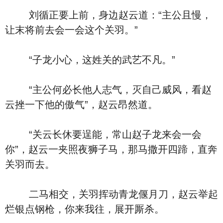
刘循正要上前，身边赵云道：“主公且慢，
让末将前去会一会这个关羽。”
“子龙小心，这姓关的武艺不凡。”
“主公何必长他人志气，灭自己威风，看赵
云挫一下他的傲气”，赵云昂然道。
“关云长休要逞能，常山赵子龙来会一会
你”，赵云一夹照夜狮子马，那马撒开四蹄，直奔
关羽而去。
二马相交，关羽挥动青龙偃月刀，赵云举起
烂银点钢枪，你来我往，展开厮杀。