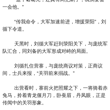
一会他。”
“传我命令，大军加速前进，增援荥阳”，刘
循下令道。
天黑时，刘循大军赶到荥阳关下，与庞统军
队汇合，同刘备的大军形成对峙的局面。
刘循扎住营寨，与庞统商议对策，正商议
间，士兵来报，“关羽前来搦战。”
出营看时，寨前火把照耀之下，一将骑着赤
兔马，拎着青龙偃月刀，卧蚕眉，丹凤眼，正是
传闻中的关羽形象。