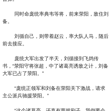
同时命庞统率典韦等将，前来荥阳，敌住刘
备。
刘循自己，则带着赵云，率大队人马，随后
前去接应。
庞统大军出发了半天，刘循接到飞鸽传
书，“荥阳守将张超，中了诸葛亮诱敌之计，刘备
大军已占了荥阳。”
“庞统正领军和刘备在荥阳关下激战，请求
主公派兵驰援荥阳。”
“这个诸葛亮，还真有两把刷子，我倒要会