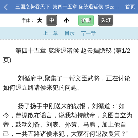
三国之势吞天下_第四十五章 庞统退诸侯 赵云揭隐秘
首页
大
中
小
护眼
关灯
字体：
上一章
目录
下一章
第四十五章 庞统退诸侯 赵云揭隐秘 (第1/2
页)
刘循府中,聚集了一帮文臣武将，正在讨论
如何退五路诸侯来犯的问题。
扬了扬手中刚送来的战报，刘循道：“如
今，曹操散布谣言，说我劫持献帝，意图自立为
帝，鼓动刘备、刘表、孙策、马腾，加上他自
己，一共五路诸侯来犯，大家有何退敌良策？”