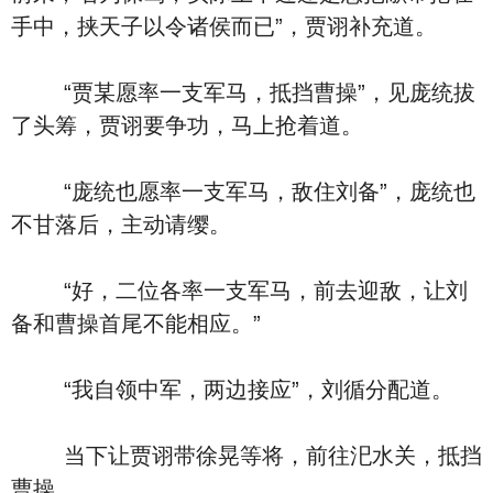
手中，挟天子以令诸侯而已”，贾诩补充道。
“贾某愿率一支军马，抵挡曹操”，见庞统拔
了头筹，贾诩要争功，马上抢着道。
“庞统也愿率一支军马，敌住刘备”，庞统也
不甘落后，主动请缨。
“好，二位各率一支军马，前去迎敌，让刘
备和曹操首尾不能相应。”
“我自领中军，两边接应”，刘循分配道。
当下让贾诩带徐晃等将，前往汜水关，抵挡
曹操。