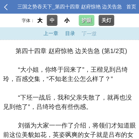
三国之势吞天下_第四十四章 赵府惊艳 边关告急
首页
大
中
小
护眼
关灯
字体：
上一章
目录
下一章
第四十四章 赵府惊艳 边关告急 (第1/2页)
“大小姐，你终于回来了”，王楷见到吕绮
玲，百感交集，“不知老主公怎么样了？”
“下坯一战后，我和父亲失散了，就再也没
见到他了”，吕绮玲也有些伤感。
刘循为大家一一作了介绍，将领们才知道眼
前这位美貌如花，英姿飒爽的女子就是吕布的女