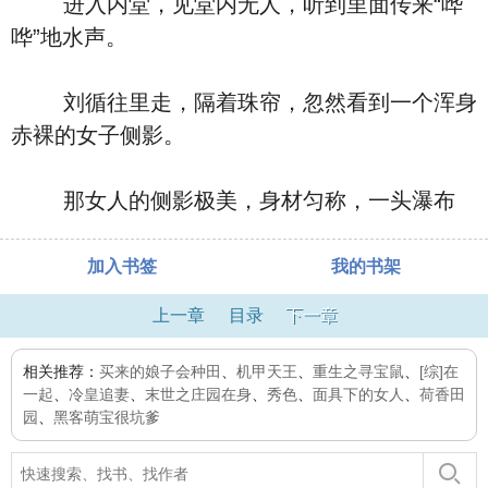
进入内堂，见堂内无人，听到里面传来“哗
哗”地水声。
刘循往里走，隔着珠帘，忽然看到一个浑身
赤裸的女子侧影。
那女人的侧影极美，身材匀称，一头瀑布
加入书签
我的书架
上一章
目录
下一章
相关推荐：
买来的娘子会种田
、
机甲天王
、
重生之寻宝鼠
、
[综]在
一起
、
冷皇追妻
、
末世之庄园在身
、
秀色
、
面具下的女人
、
荷香田
园
、
黑客萌宝很坑爹