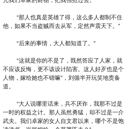
光我们卓家的财物，把我强抢过去。”
“那人也真是英雄了得，这么多人都制不住
他，如果不当盗贼而去从军，定然声震天下。”
“后来的事情，大人都知道了。”
“这就是你的不是了，既然答应了人家，就
不应该反悔，更不该设计陷害。这人好歹也是个
人物，嫁给她也不错嘛”，刘循半开玩笑地责备
道。
“大人说哪里话来，兵不厌诈，我那不过是
一时的权益之计。那人虽然勇猛，却不过是一介
武夫。我们卓家的女人自文君以来，哪个不是饱