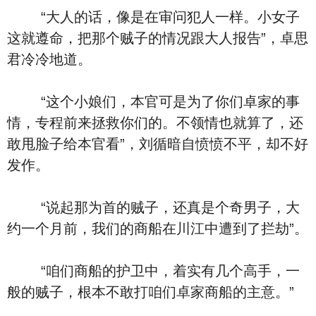
“大人的话，像是在审问犯人一样。小女子
这就遵命，把那个贼子的情况跟大人报告”，卓思
君冷冷地道。
“这个小娘们，本官可是为了你们卓家的事
情，专程前来拯救你们的。不领情也就算了，还
敢甩脸子给本官看”，刘循暗自愤愤不平，却不好
发作。
“说起那为首的贼子，还真是个奇男子，大
约一个月前，我们的商船在川江中遭到了拦劫”。
“咱们商船的护卫中，着实有几个高手，一
般的贼子，根本不敢打咱们卓家商船的主意。”