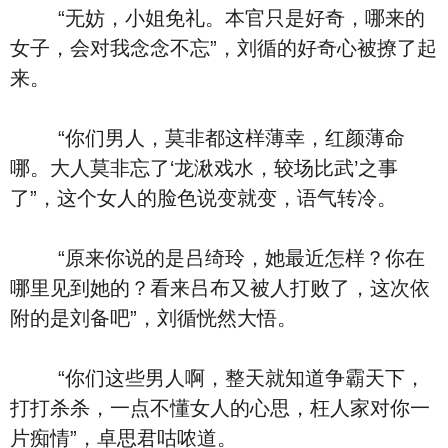
“无妨，小姐免礼。本官只是好奇，哪来的
女子，会对我念念不忘”，刘循的好奇心被撩了起
来。
“你们男人，莫非都这样薄幸，红颜薄命
哪。大人莫非忘了‘龙湫戏水，较场比武’之事
了”，这个女人的脸色说变就变，语气转冷。
“原来你说的是吕绮玲，她最近怎样？你在
哪里见到她的？看来吕布又被人打败了，这次依
附的是刘备吧”，刘循恍然大悟。
“你们这些男人啊，整天就知道争霸天下，
打打杀杀，一点不懂女人的心思，枉人家对你一
片痴情”，卓思君咕哝道。