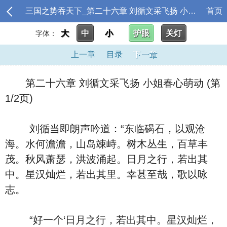
三国之势吞天下_第二十六章 刘循文采飞扬 小姐春心萌动
首页
大
中
小
护眼
关灯
字体：
上一章
目录
下一章
第二十六章 刘循文采飞扬 小姐春心萌动 (第
1/2页)
刘循当即朗声吟道：“东临碣石，以观沧
海。水何澹澹，山岛竦峙。树木丛生，百草丰
茂。秋风萧瑟，洪波涌起。日月之行，若出其
中。星汉灿烂，若出其里。幸甚至哉，歌以咏
志。
“好一个‘日月之行，若出其中。星汉灿烂，