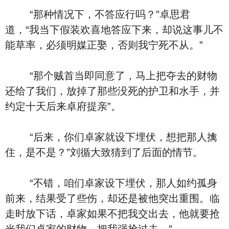
“那种情况下，不答应行吗？”卓思君
道，“我当下假装欢喜地答应下来，却说这事儿不
能草率，必须明媒正娶，否则我宁死不从。”
“那个贼首当即同意了，马上把夺去的财物
还给了我们，放掉了那些没死的护卫和水手，并
约定十天后来卓府提亲”。
“后来，你们卓家就设下埋伏，想把那人擒
住，是不是？”刘循大致猜到了后面的情节。
“不错，咱们卓家设下埋伏，那人如约孤身
前来，结果受了些伤，却还是被他突出重围。临
走时放下话，卓家如果不把我交出去，他就要抢