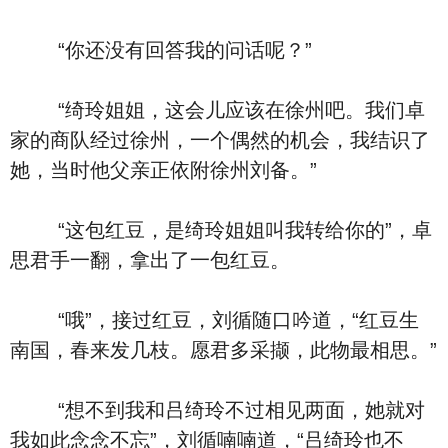
“你还没有回答我的问话呢？”
“绮玲姐姐，这会儿应该在徐州吧。我们卓
家的商队经过徐州，一个偶然的机会，我结识了
她，当时他父亲正依附徐州刘备。”
“这包红豆，是绮玲姐姐叫我转给你的”，卓
思君手一翻，拿出了一包红豆。
“哦”，接过红豆，刘循随口吟道，“红豆生
南国，春来发几枝。愿君多采撷，此物最相思。”
“想不到我和吕绮玲不过相见两面，她就对
我如此念念不忘”，刘循喃喃道，“吕绮玲也不