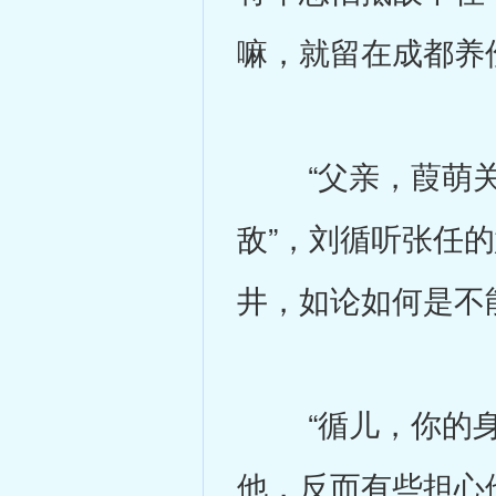
嘛，就留在成都养
“父亲，葭萌关
敌”，刘循听张任
井，如论如何是不
“循儿，你的身体
他，反而有些担心