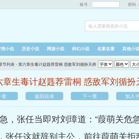
账号：
密码
言情小说
历史小说
网游小说
科幻小说
名家名著
其他小
章节列表
- 第六章生毒计赵韪荐雷桐 惑敌军刘循扮天师
六章生毒计赵韪荐雷桐 惑敌军刘循扮
一章
返回目录
下一章
加入
，张任当即对刘璋道：“葭萌关危急
，张任这就辞别主公，前往葭萌关拒