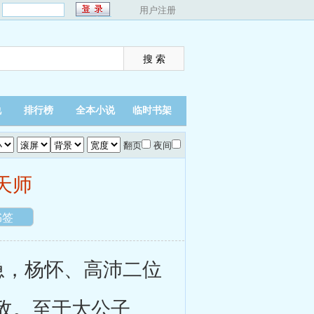
：
用户注册
说
排行榜
全本小说
临时书架
翻页
夜间
天师
书签
，杨怀、高沛二位
敌。至于大公子