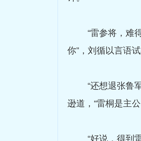
“雷参将，难得
你”，刘循以言语
“还想退张鲁军，
逊道，“雷桐是主
“好说，得到雷将