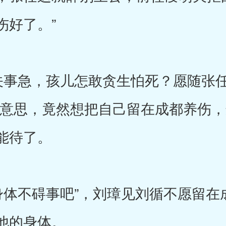
伤好了。”
事急，孩儿怎敢贪生怕死？愿随张任
的意思，竟然想把自己留在成都养伤
能待了。
不碍事吧”，刘璋见刘循不愿留在
他的身体。