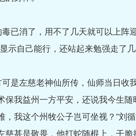
毒已消了，用不了几天就可以上阵迎
了显示自己能行，还站起来勉强走了
可是左慈老神仙所传，仙师当日收我
术保我益州一方平安，还说我今生随
难，我这个州牧公子岂可坐视？”刘
左慈甚是敬畏，他打蛇随棍上，干脆