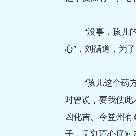
“没事，孩儿的
心”，刘循道，为
“孩儿这个药方
时曾说，要我仗此
凶化吉。今益州有
子，见刘璋心底对