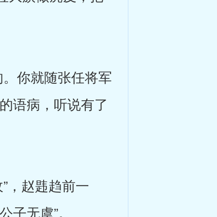
。你就随张任将军
中的语病，听说有了
”，赵韪趋前一
公子无虞”。