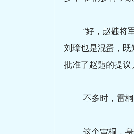
“好，赵韪将军，
刘璋也是混蛋，既
批准了赵韪的提议
不多时，雷桐前
这个雷桐，身长