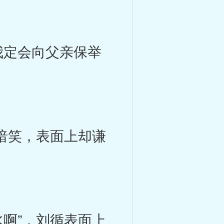
定会向父亲保举
暗笑，表面上却谦
啊”，刘循表面上