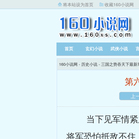
将本站设为首页
收藏160小说网
首页
玄幻小说
武侠小说
160小说网
-
历史小说
-
三国之势吞天下最新
第
上
当下见军情紧急
将军恐怕抵敌不住