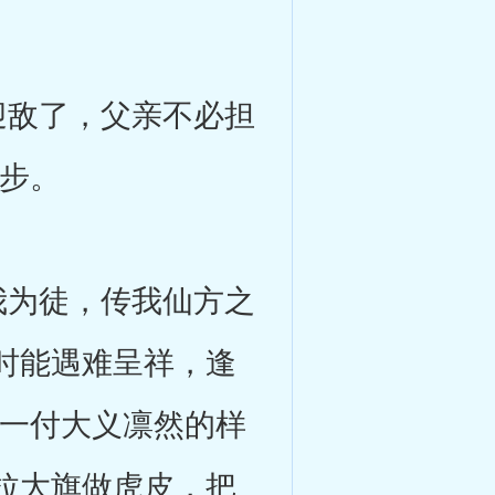
敌了，父亲不必担
几步。
为徒，传我仙方之
时能遇难呈祥，逢
循一付大义凛然的样
拉大旗做虎皮，把