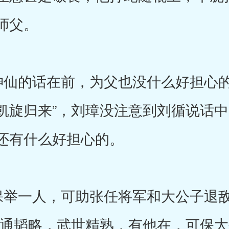
师父。
仙的话在前，为父也没什么好担心的
凯旋归来”，刘璋没注意到刘循说话
还有什么好担心的。
一人，可助张任将军和大公子退敌
颇通韬略，武世精熟，有他在，可保大