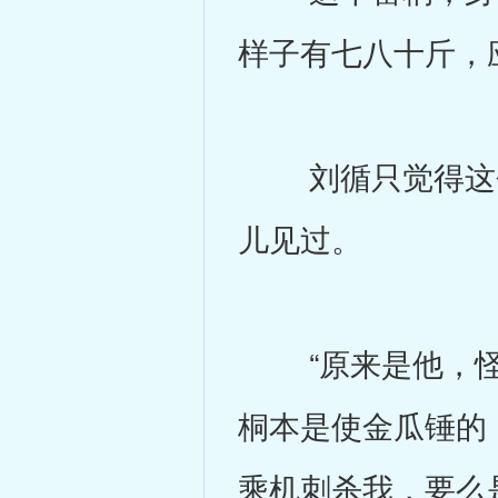
样子有七八十斤，
刘循只觉得这个
儿见过。
“原来是他，怪
桐本是使金瓜锤的
乘机刺杀我，要么