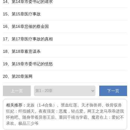
14、第14章市委书记的请求
15、第15章医疗事故
16、第16章悲催的蔡金国
17、第17章医疗事故的真相
18、第18章蓄意谋杀
19、第19章市委书记的愤怒
20、第20章落网
上一页
下一页
相关推荐：
龙族（1-4合集）
、
禁血红莲
、
天才御兽师
、
铁骨驭兽
狂妃：纤指撼天
、
夜夜强宠：恶魔，轻点爱
、
网王之龙马乖乖进我
怀抱吧
、
随身带着异形王后
、
重回千禧当学霸
、
魔君在上：爱妃不
承欢
、
极品三少爷