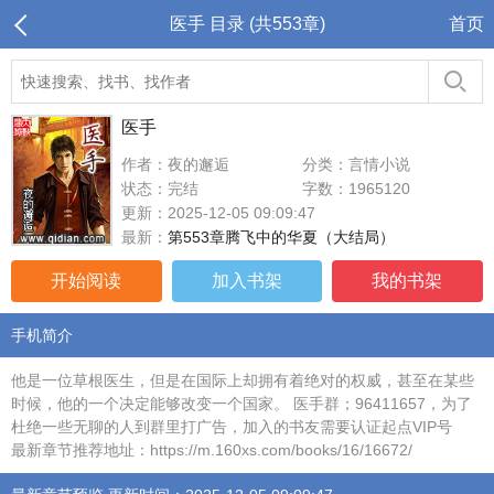
医手 目录 (共553章)
首页
医手
作者：夜的邂逅
分类：言情小说
状态：完结
字数：1965120
更新：2025-12-05 09:09:47
最新：
第553章腾飞中的华夏（大结局）
开始阅读
加入书架
我的书架
手机简介
他是一位草根医生，但是在国际上却拥有着绝对的权威，甚至在某些
时候，他的一个决定能够改变一个国家。 医手群；96411657，为了
杜绝一些无聊的人到群里打广告，加入的书友需要认证起点VIP号
最新章节推荐地址：https://m.160xs.com/books/16/16672/