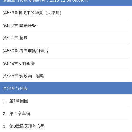
最新章节预览 更新时间：2025-12-05 09:09:47
第553章腾飞中的华夏（大结局）
第552章 暗杀任务
第551章 格局
第550章 看看谁笑到最后
第549章安娜被绑
第548章 狗咬狗一嘴毛
全部章节列表
1、第1章回国
2、第２章车祸
3、第3章陈天琪的心思