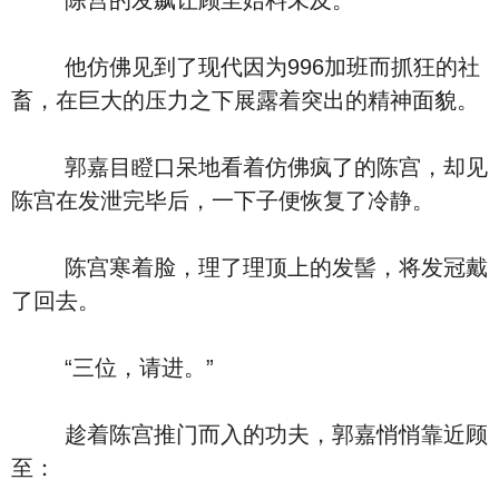
陈宫的发飙让顾至始料未及。
他仿佛见到了现代因为996加班而抓狂的社
畜，在巨大的压力之下展露着突出的精神面貌。
郭嘉目瞪口呆地看着仿佛疯了的陈宫，却见
陈宫在发泄完毕后，一下子便恢复了冷静。
陈宫寒着脸，理了理顶上的发髻，将发冠戴
了回去。
“三位，请进。”
趁着陈宫推门而入的功夫，郭嘉悄悄靠近顾
至：