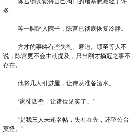
陈宫确实觉得自己胸口的堵塞感减轻了许
多。
等一脚踏入院子，陈宫已彻底恢复冷静。
方才的事略有些失礼、窘迫。顾至等人不
说，陈宫更不会主动提及，只当刚才摘冠之事不
存在。
他将几人引进屋，让侍从准备酒水。
“家徒四壁，让诸位见笑了。”
“是我三人未递名帖，失礼在先，还望公台
莫怪。”