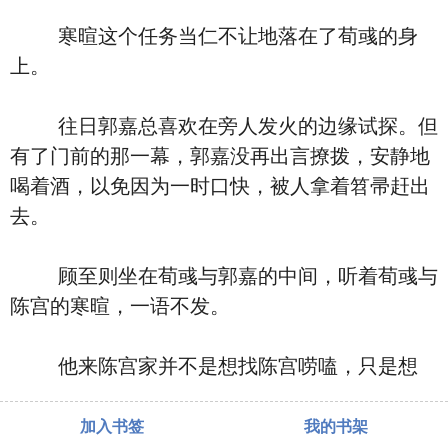
寒暄这个任务当仁不让地落在了荀彧的身
上。
往日郭嘉总喜欢在旁人发火的边缘试探。但
有了门前的那一幕，郭嘉没再出言撩拨，安静地
喝着酒，以免因为一时口快，被人拿着笤帚赶出
去。
顾至则坐在荀彧与郭嘉的中间，听着荀彧与
陈宫的寒暄，一语不发。
他来陈宫家并不是想找陈宫唠嗑，只是想
加入书签
我的书架