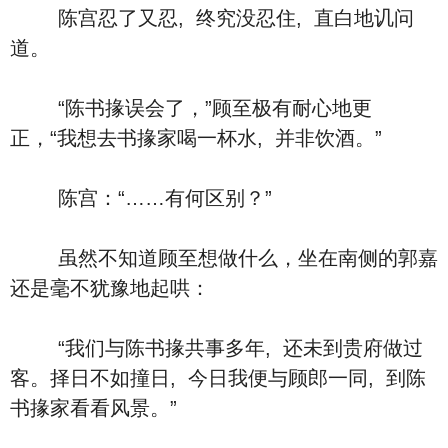
陈宫忍了又忍, 终究没忍住, 直白地讥问
道。
“陈书掾误会了，”顾至极有耐心地更
正，“我想去书掾家喝一杯水, 并非饮酒。”
陈宫：“……有何区别？”
虽然不知道顾至想做什么，坐在南侧的郭嘉
还是毫不犹豫地起哄：
“我们与陈书掾共事多年, 还未到贵府做过
客。择日不如撞日, 今日我便与顾郎一同, 到陈
书掾家看看风景。”