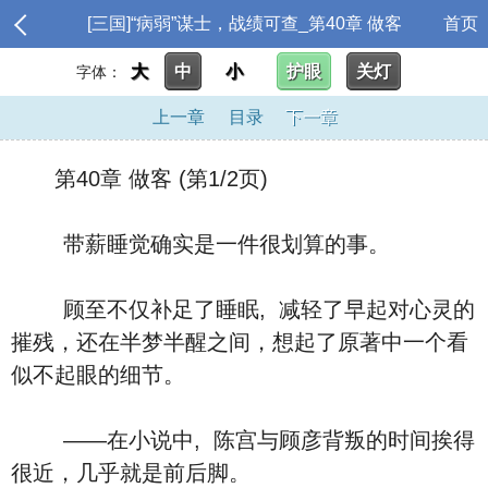
[三国]“病弱”谋士，战绩可查_第40章 做客
首页
大
中
小
护眼
关灯
字体：
上一章
目录
下一章
第40章 做客 (第1/2页)
带薪睡觉确实是一件很划算的事。
顾至不仅补足了睡眠, 减轻了早起对心灵的
摧残，还在半梦半醒之间，想起了原著中一个看
似不起眼的细节。
——在小说中, 陈宫与顾彦背叛的时间挨得
很近，几乎就是前后脚。