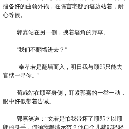
彧备好的曲领外袍，在陈宫宅邸的墙边站着，耐
心等候。
郭嘉站在另一侧，拽着墙角的野草。
“我们不翻墙进去？”
“奉孝若是翻墙而入，明日我与顾郎只能去
官狱中寻你。”
荀彧站在顾至身侧，盯紧郭嘉的一举一动，
眼中好似带着告诫。
郭嘉笑道：“文若是怕我带坏了顾郎？以顾
郎的身手，何须我攀墙示范？他自个儿就能轻轻