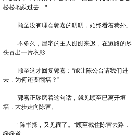
松松地跃过去。”
顾至没有理会郭嘉的叨叨，始终看着巷外。
不多久，屋宅的主人姗姗来迟，在道路的尽
头冒出一片衣影。
顾至这才回复郭嘉：“能让陈公台请我们进
去，为何还要翻墙？”
郭嘉正琢磨着这句话，就见顾至已离开垣
墙，大步走向陈宫。
“陈书掾，又见面了。”顾至截住陈宫去路，
缓缓道。