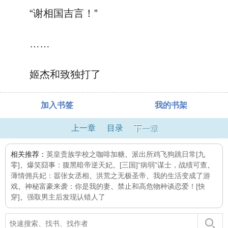
“谢相国吉言！”
……
姬杰和致独打了
加入书签
我的书架
上一章
目录
下一章
相关推荐：
英皇贵族学校之咖啡加糖
、
派出所鸡飞狗跳日常[九
零]
、
爆笑囧事：腹黑暗帝逆天妃
、
[三国]“病弱”谋士，战绩可查
、
薄情佣兵妃：嚣张女丞相
、
洪荒之无极圣帝
、
我的生活变成了游
戏
、
神秘富豪来袭：你是我的妻
、
禁止和高危物种谈恋爱！[快
穿]
、
强取男主后发现认错人了