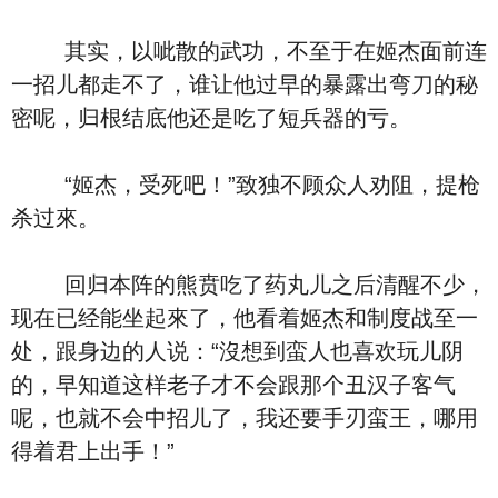
其实，以呲散的武功，不至于在姬杰面前连
一招儿都走不了，谁让他过早的暴露出弯刀的秘
密呢，归根结底他还是吃了短兵器的亏。
“姬杰，受死吧！”致独不顾众人劝阻，提枪
杀过來。
回归本阵的熊贲吃了药丸儿之后清醒不少，
现在已经能坐起來了，他看着姬杰和制度战至一
处，跟身边的人说：“沒想到蛮人也喜欢玩儿阴
的，早知道这样老子才不会跟那个丑汉子客气
呢，也就不会中招儿了，我还要手刃蛮王，哪用
得着君上出手！”