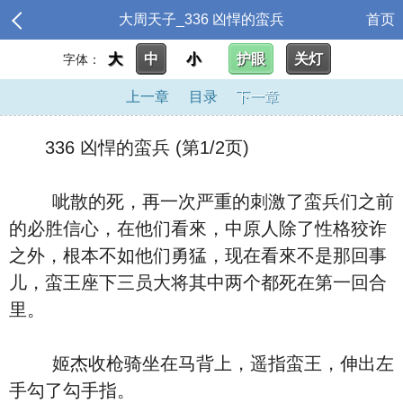
大周天子_336 凶悍的蛮兵
首页
大
中
小
护眼
关灯
字体：
上一章
目录
下一章
336 凶悍的蛮兵 (第1/2页)
呲散的死，再一次严重的刺激了蛮兵们之前
的必胜信心，在他们看來，中原人除了性格狡诈
之外，根本不如他们勇猛，现在看來不是那回事
儿，蛮王座下三员大将其中两个都死在第一回合
里。
姬杰收枪骑坐在马背上，遥指蛮王，伸出左
手勾了勾手指。