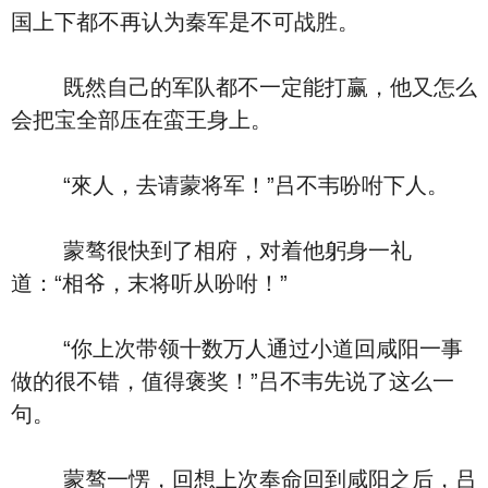
国上下都不再认为秦军是不可战胜。
既然自己的军队都不一定能打赢，他又怎么
会把宝全部压在蛮王身上。
“來人，去请蒙将军！”吕不韦吩咐下人。
蒙骜很快到了相府，对着他躬身一礼
道：“相爷，末将听从吩咐！”
“你上次带领十数万人通过小道回咸阳一事
做的很不错，值得褒奖！”吕不韦先说了这么一
句。
蒙骜一愣，回想上次奉命回到咸阳之后，吕