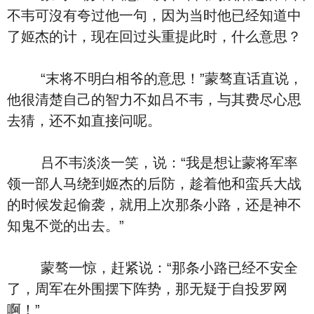
不韦可沒有夸过他一句，因为当时他已经知道中
了姬杰的计，现在回过头重提此时，什么意思？
“末将不明白相爷的意思！”蒙骜直话直说，
他很清楚自己的智力不如吕不韦，与其费尽心思
去猜，还不如直接问呢。
吕不韦淡淡一笑，说：“我是想让蒙将军率
领一部人马绕到姬杰的后防，趁着他和蛮兵大战
的时候发起偷袭，就用上次那条小路，还是神不
知鬼不觉的出去。”
蒙骜一惊，赶紧说：“那条小路已经不安全
了，周军在外围摆下阵势，那无疑于自投罗网
啊！”