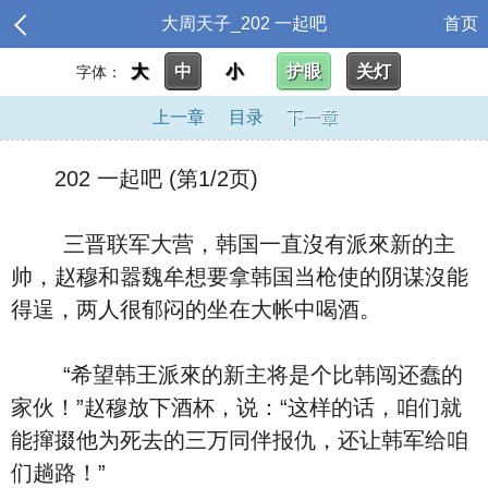
大周天子_202 一起吧
首页
大
中
小
护眼
关灯
字体：
上一章
目录
下一章
202 一起吧 (第1/2页)
三晋联军大营，韩国一直沒有派來新的主
帅，赵穆和嚣魏牟想要拿韩国当枪使的阴谋沒能
得逞，两人很郁闷的坐在大帐中喝酒。
“希望韩王派來的新主将是个比韩闯还蠢的
家伙！”赵穆放下酒杯，说：“这样的话，咱们就
能撺掇他为死去的三万同伴报仇，还让韩军给咱
们趟路！”