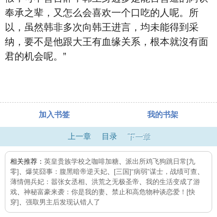
奉承之辈，又怎么会喜欢一个口吃的人呢。所
以，虽然韩非多次向韩王进言，均未能得到采
纳，要不是他跟大王有血缘关系，根本就沒有面
君的机会呢。”
加入书签
我的书架
上一章
目录
下一章
相关推荐：
英皇贵族学校之咖啡加糖
、
派出所鸡飞狗跳日常[九
零]
、
爆笑囧事：腹黑暗帝逆天妃
、
[三国]“病弱”谋士，战绩可查
、
薄情佣兵妃：嚣张女丞相
、
洪荒之无极圣帝
、
我的生活变成了游
戏
、
神秘富豪来袭：你是我的妻
、
禁止和高危物种谈恋爱！[快
穿]
、
强取男主后发现认错人了