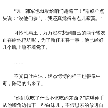
“嗯，韩军也就配给咱们趟路了！”嚣魏牟点
头说：“沒他们参与，我还真觉得有点儿寂寞。”
可怜韩惠王，万万沒有想到自己的两个盟友
正在给他挖坑呢，为了新任主将一事，他已经好
几个晚上睡不着觉了。
……
不光口吐白沫，姬杰愣愣的样子也很像中
毒，陈瑶的出來了。
“你到底吃了什么不该吃的东西？”陈瑶伸手
从他嘴角边扣下一些白沫儿，不假思索的放进自