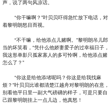
声，说了两句风凉话。
“你干嘛啊？”叶贝贝吓得急忙放下电话，对
着黎明朗怒目而视。
“不干嘛，给他添点儿赌啊。”黎明朗吊儿郎
当的坏笑着，“凭什么他娇妻爱子的过幸福日子，
我这形单影只孤家寡人的多可怜啊，给他添点赌
怎么了？”
“你这是给他添堵呢吗？你这是给我找麻
烦？”叶贝贝比谁都清楚江越舟对黎明朗的在意，
别看他平日里一副大气磅礴的样子，可是只要自
己跟黎明朗挂上一点儿边，他真怒！