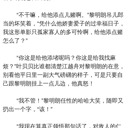
“不干嘛，给他添点儿赌啊。”黎明朗吊儿郎
当的坏笑着，“凭什么他娇妻爱子的过幸福日子，
我这形单影只孤家寡人的多可怜啊，给他添点赌
怎么了？”
“你这是给他添堵呢吗？你这是给我找麻
烦？”叶贝贝比谁都清楚江越舟对黎明朗的在意，
别看他平日里一副大气磅礴的样子，可是只要自
己跟黎明朗挂上一点儿边，他真怒！
“我不管！”黎明朗任性的哈哈大笑，随即又
扔出一个字，“该！”
“我现在算真正领悟那句话了，对敌人的仁