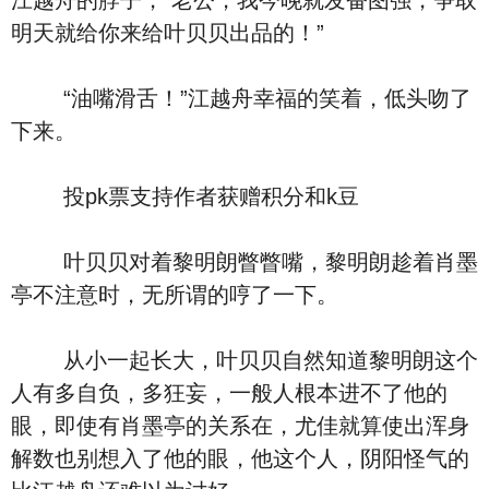
江越舟的脖子，“老公，我今晚就发奋图强，争取
明天就给你来给叶贝贝出品的！”
“油嘴滑舌！”江越舟幸福的笑着，低头吻了
下来。
投pk票支持作者获赠积分和k豆
叶贝贝对着黎明朗瞥瞥嘴，黎明朗趁着肖墨
亭不注意时，无所谓的哼了一下。
从小一起长大，叶贝贝自然知道黎明朗这个
人有多自负，多狂妄，一般人根本进不了他的
眼，即使有肖墨亭的关系在，尤佳就算使出浑身
解数也别想入了他的眼，他这个人，阴阳怪气的