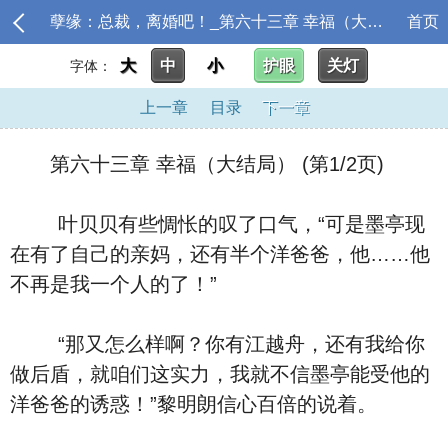
孽缘：总裁，离婚吧！_第六十三章 幸福（大结局）
首页
大
中
小
护眼
关灯
字体：
上一章
目录
下一章
第六十三章 幸福（大结局） (第1/2页)
叶贝贝有些惆怅的叹了口气，“可是墨亭现
在有了自己的亲妈，还有半个洋爸爸，他……他
不再是我一个人的了！”
“那又怎么样啊？你有江越舟，还有我给你
做后盾，就咱们这实力，我就不信墨亭能受他的
洋爸爸的诱惑！”黎明朗信心百倍的说着。