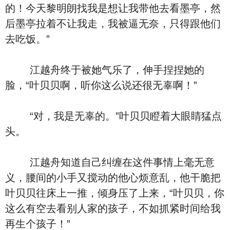
的！今天黎明朗找我是想让我带他去看墨亭，然
后墨亭拉着不让我走，我被逼无奈，只得跟他们
去吃饭。”
江越舟终于被她气乐了，伸手捏捏她的
脸，“叶贝贝啊，听你这么说还很无辜啊！”
“对，我是无辜的。”叶贝贝瞪着大眼睛猛点
头。
江越舟知道自己纠缠在这件事情上毫无意
义，腰间的小手又搅动的他心烦意乱，他干脆把
叶贝贝往床上一推，倾身压了上来，“叶贝贝，你
这么有空去看别人家的孩子，不如抓紧时间给我
再生个孩子！”