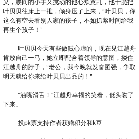
义，腰间的小手又搅动的他心烦意乱，他干脆把
叶贝贝往床上一推，倾身压了上来，“叶贝贝，你
这么有空去看别人家的孩子，不如抓紧时间给我
再生个孩子！”
叶贝贝今天有些做贼心虚的，现在见江越舟
肯放自己一马，她立即配合着领导的意图，搂住
江越舟的脖子，“老公，我今晚就发奋图强，争取
明天就给你来给叶贝贝出品的！”
“油嘴滑舌！”江越舟幸福的笑着，低头吻了
下来。
投pk票支持作者获赠积分和k豆