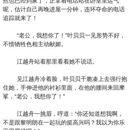
然也已经到家了，正拿着电话站在卧室里运气
呢，估计自己再晚进屋一分钟，连环夺命的电话
追踪就来了！
“老公，我想你了！”叶贝贝一见形势不好，
不惜牺牲色相主动献媚。
江越舟站着那里看着她不说话。
见江越舟冷着脸，叶贝贝干脆凑上去强行抱
住她，手伸进他的衬衫里面，在他的腰间来回摩
挲，“老公，我想你了！”
江越舟一挑眉，哼道：“你还知道想我啊，
不是跟黎明朗在一起玩的挺高兴吗？我以为你乐