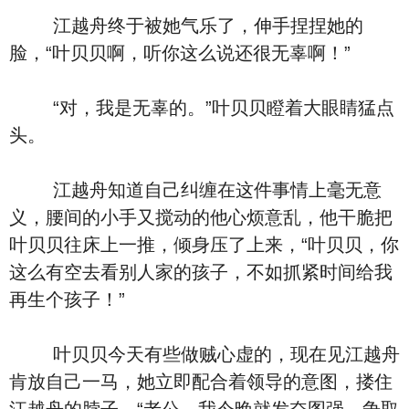
江越舟终于被她气乐了，伸手捏捏她的
脸，“叶贝贝啊，听你这么说还很无辜啊！”
“对，我是无辜的。”叶贝贝瞪着大眼睛猛点
头。
江越舟知道自己纠缠在这件事情上毫无意
义，腰间的小手又搅动的他心烦意乱，他干脆把
叶贝贝往床上一推，倾身压了上来，“叶贝贝，你
这么有空去看别人家的孩子，不如抓紧时间给我
再生个孩子！”
叶贝贝今天有些做贼心虚的，现在见江越舟
肯放自己一马，她立即配合着领导的意图，搂住