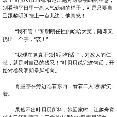
烦？”叶贝贝比谁都清楚江越舟对黎明朗的在意，
别看他平日里一副大气磅礴的样子，可是只要自
己跟黎明朗挂上一点儿边，他真怒！
“我不管！”黎明朗任性的哈哈大笑，随即又
扔出一个字，“该！”
“我现在算真正领悟那句话了，对敌人的仁
慈，就是对自己的残忍！”叶贝贝说完这句话，开
始对着黎明朗拳脚相向。
肖墨亭在旁边吃着东西，看着二人‘哧哧’笑
着。
果然不出叶贝贝所料，她回家时，江越舟竟