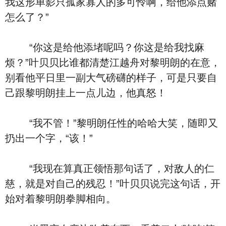
我这形单影只孤家寡人的多可怜啊，给他添点赌
怎么了？”
“你这是给他添堵呢吗？你这是给我找麻
烦？”叶贝贝比谁都清楚江越舟对黎明朗的在意，
别看他平日里一副大气磅礴的样子，可是只要自
己跟黎明朗挂上一点儿边，他真怒！
“我不管！”黎明朗任性的哈哈大笑，随即又
扔出一个字，“该！”
“我现在算真正领悟那句话了，对敌人的仁
慈，就是对自己的残忍！”叶贝贝说完这句话，开
始对着黎明朗拳脚相向。