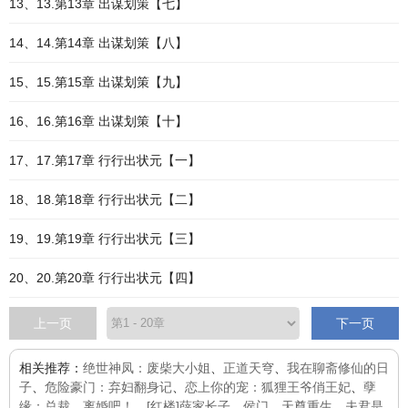
13、13.第13章 出谋划策【七】
14、14.第14章 出谋划策【八】
15、15.第15章 出谋划策【九】
16、16.第16章 出谋划策【十】
17、17.第17章 行行出状元【一】
18、18.第18章 行行出状元【二】
19、19.第19章 行行出状元【三】
20、20.第20章 行行出状元【四】
上一页
下一页
相关推荐：
绝世神凤：废柴大小姐
、
正道天穹
、
我在聊斋修仙的日
子
、
危险豪门：弃妇翻身记
、
恋上你的宠：狐狸王爷俏王妃
、
孽
缘：总裁，离婚吧！
、
[红楼]薛家长子
、
侯门
、
天尊重生
、
夫君是