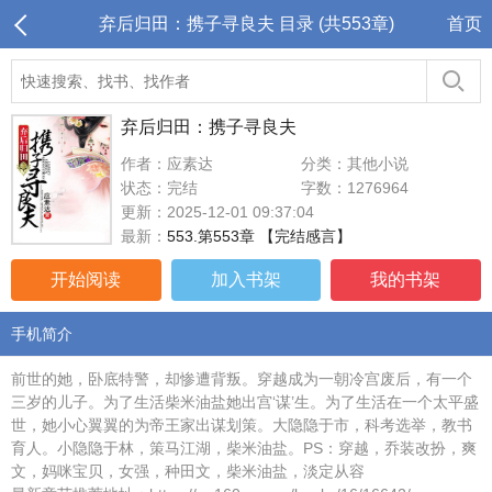
弃后归田：携子寻良夫 目录 (共553章)
首页
弃后归田：携子寻良夫
作者：应素达
分类：其他小说
状态：完结
字数：1276964
更新：2025-12-01 09:37:04
最新：
553.第553章 【完结感言】
开始阅读
加入书架
我的书架
手机简介
前世的她，卧底特警，却惨遭背叛。穿越成为一朝冷宫废后，有一个
三岁的儿子。为了生活柴米油盐她出宫‘谋’生。为了生活在一个太平盛
世，她小心翼翼的为帝王家出谋划策。大隐隐于市，科考选举，教书
育人。小隐隐于林，策马江湖，柴米油盐。PS：穿越，乔装改扮，爽
文，妈咪宝贝，女强，种田文，柴米油盐，淡定从容